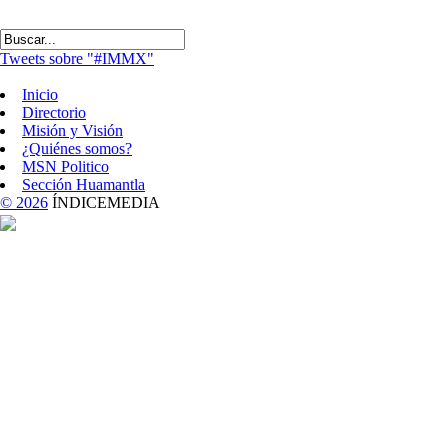
Tweets sobre "#IMMX"
Inicio
Directorio
Misión y Visión
¿Quiénes somos?
MSN Politico
Sección Huamantla
© 2026
ÍNDICEMEDIA