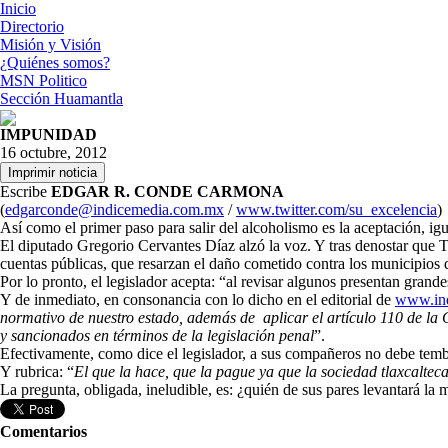
Inicio
Directorio
Misión y Visión
¿Quiénes somos?
MSN Politico
Sección Huamantla
IMPUNIDAD
16 octubre, 2012
Escribe
EDGAR R. CONDE CARMONA
(
edgarconde@indicemedia.com.mx
/
www.twitter.com/su_excelencia
)
Así como el primer paso para salir del alcoholismo es la aceptación, igua
El diputado Gregorio Cervantes Díaz alzó la voz. Y tras denostar que T
cuentas públicas, que resarzan el daño cometido contra los municipios
Por lo pronto, el legislador acepta: “al revisar algunos presentan grandes
Y de inmediato, en consonancia con lo dicho en el editorial de
www.in
normativo de nuestro estado, además de aplicar el artículo 110 de la C
y sancionados en términos de la legislación penal
”.
Efectivamente, como dice el legislador, a sus compañeros no debe temb
Y rubrica: “
El que la hace, que la pague ya que la sociedad tlaxcalteca
La pregunta, obligada, ineludible, es: ¿quién de sus pares levantará la
Comentarios