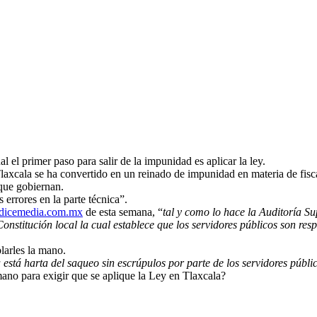
l el primer paso para salir de la impunidad es aplicar la ley.
laxcala se ha convertido en un reinado de impunidad en materia de fisca
 que gobiernan.
 errores en la parte técnica”.
dicemedia.com.mx
de esta semana, “
tal y como lo hace la Auditoría S
onstitución local la cual establece que los servidores públicos son res
larles la mano.
 está harta del saqueo sin escrúpulos por parte de los servidores públi
 mano para exigir que se aplique la Ley en Tlaxcala?