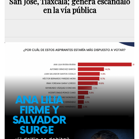
San José, Tlaxcala; genera escándalo
en la vía pública