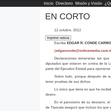
Inicio
Directorio
Misión y Visión
¿Qu
EN CORTO
12 octubre, 2012
Escribe
EDGAR R. CONDE CARM
(
edgarconde@indicemedia.com.
Declaraciones temerarias las que
diputados que votaron en contra de la L
parte del Ejecutivo Estatal para oponerse a
Sobre todo, porque después de su 
tener pruebas de sus dichos.
Lo único que tiene es que ha recibi
dinero.
En el paroxismo de su desvarío, e
de Tlaxcala aseguró que incluso los que v