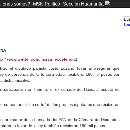
iénes somos?
MSN Politico
Sección Huamantla
Tw
ONA
mx
/
www.twitter.com.mx/su_excelencia
)
 hizo el diputado panista Justo Lozano Tovar al asegurar que
ey de personas de la tercera edad, recibieron180 mil pesos por
 dicha iniciativa.
participación en tribuna, el ex cuñado de Tlaxcala aceptó no
do comentarios “en corto” de los propios diputados que recibieron
l coordinador de la bancada del PAN en la Cámara de Diputados
otaron a favor de la ley también recibieron 180 mil pesos.