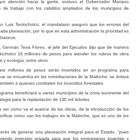
or atención hacia la gente, sostuvo el Gobernador Mariano
 de trabajo con los cabildos ampliados de los municipios de
an Luis Teolocholco, el mandatario aseguró que los errores del
da planeación, por lo que en esta administración la prioridad es
 básicos.
 Germán Texis Flores, el jefe del Ejecutivo dijo que de manera
olocholco 16 millones de pesos para atender los rubros de obra
l y ecología, entre otros.
eis millones de pesos serán invertidos en un programa para
a que se encuentra en las inmediaciones de la Malinche, se dotará
ambién a quienes combaten los incendios forestales.
grama beneficiará a varios municipios de la zona suroriente del
egia para la replantación de 130 mil árboles.
 ver cómo va el avance de las obras, de la introducción de los
rificar cómo van los trabajos en la Malinche, que es uno de los
nterés de generar una planeación integral para el Estado, “pues
iendo inversión privada para que los empresarios inviertan y