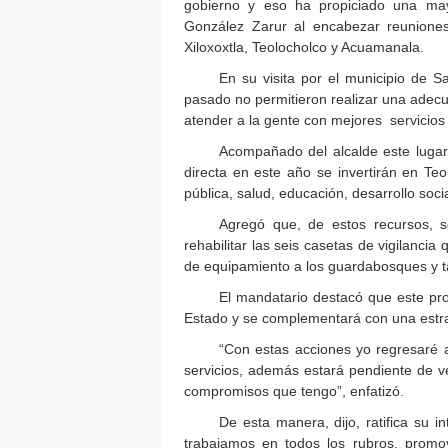
gobierno y eso ha propiciado una may
González Zarur al encabezar reuniones
Xiloxoxtla, Teolocholco y Acuamanala.
En su visita por el municipio de S
pasado no permitieron realizar una adecua
atender a la gente con mejores servicios
Acompañado del alcalde este lugar,
directa en este año se invertirán en Te
pública, salud, educación, desarrollo socia
Agregó que, de estos recursos, s
rehabilitar las seis casetas de vigilanci
de equipamiento a los guardabosques y t
El mandatario destacó que este pro
Estado y se complementará con una estrat
“Con estas acciones yo regresaré a
servicios, además estará pendiente de ve
compromisos que tengo”, enfatizó.
De esta manera, dijo, ratifica su i
trabajamos en todos los rubros, promov