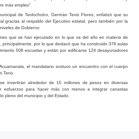
ere más empleo”.
municipal de Teolocholco, Germán Texis Flores, enfatizó que su
l gracias al respaldo del Ejecutivo estatal, pero también por la
 niveles de Gobierno.
iones que se han ejecutado en lo que va del año en materia de
s, principalmente, por lo que destacó que ha construido 378 aulas
miento 508 escuelas y están por edificarse 124 desayunadores
 Acuamanala, el mandatario sostuvo un encuentro con el cuerpo
i Terio.
se invertirán alrededor de 15 millones de pesos en diversas
nir esfuerzos para hacer más con menos e integrar canastas
llo pleno del municipio y del Estado.