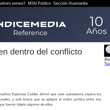
iénes somos?
MSN Politico
Sección Huamantla
n dentro del conflicto
Tw
osefina Espinosa Cuéllar afirmó que este subsistema espera los
unales, y solo busca que se aplique el orden jurídico entre sus
que fueron objeto algunos de ellos.