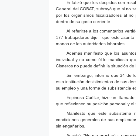
Enfatizó que los despidos son resul
General del COBAT, subrayó que si no se 
por los organismos fiscalizadores al no 
dentro de su gasto corriente.
Al referirse a los comentarios vertid
177 trabajadores dijo: que este asunto 
manos de las autoridades laborales.
Además manifestó que los asuntos 
individual y no como él lo manifiesta que
Cisneros no puede definir la situación de 
Sin embargo, informó que 34 de l
esta institución desistimientos de sus de
su empleo y una forma de subsistencia e
Espinosa Cuéllar, hizo un llamado a
que reflexionen su posición personal y e
Manifestó que este subsistema re
condiciones generales de sus empleados 
sin engañarlos.
Advirtió: “No me prestaré a negocia