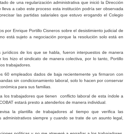
tado de una regularización administrativa que inició la Dirección
lleva a cabo este proceso esta institución podría ser observada
precisar las partidas salariales que estuvo erogando el Colegio
os por Enrique Portillo Cisneros sobre el desistimiento judicial de
no está sujeto a negociación porque la resolución solo está en
jurídicos de los que se habla, fueron interpuestos de manera
 los hizo el sindicato de manera colectiva, por lo tanto, Portillo
los trabajadores.
os 60 empleados dados de baja recientemente ya firmaron con
mandas sin condicionamiento laboral, solo lo hacen por conservar
conómica para sus familias.
 los trabajadores que tienen conflicto laboral de esta índole a
l COBAT estará presto a atenderlos de manera individual.
visa la plantilla de trabajadores al tiempo que verifica las
administrativos siempre y cuando se trate de un asunto legal,
ciones políticas y no me atreveré a engañar a los trabajadores,