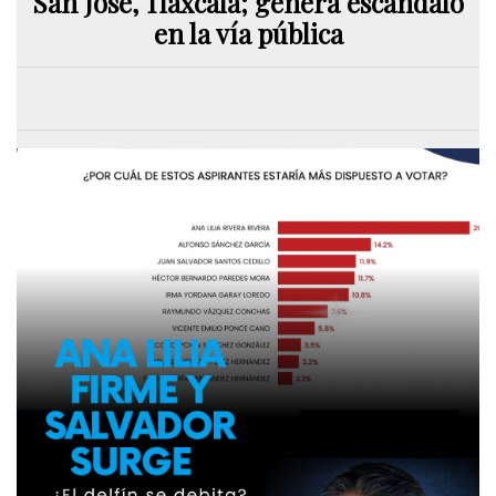
San José, Tlaxcala; genera escándalo
en la vía pública