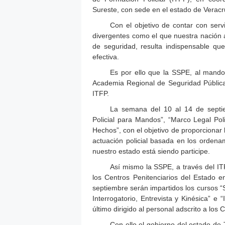
Sureste, con sede en el estado de Veracr
Con el objetivo de contar con ser
divergentes como el que nuestra nación 
de seguridad, resulta indispensable que
efectiva.
Es por ello que la SSPE, al mando 
Academia Regional de Seguridad Pública de
ITFP.
La semana del 10 al 14 de septi
Policial para Mandos”, “Marco Legal Pol
Hechos”, con el objetivo de proporciona
actuación policial basada en los ordena
nuestro estado está siendo participe.
Así mismo la SSPE, a través del ITF
los Centros Penitenciarios del Estado 
septiembre serán impartidos los cursos 
Interrogatorio, Entrevista y Kinésica” e “
último dirigido al personal adscrito a los
Con ello el gobierno del estado de