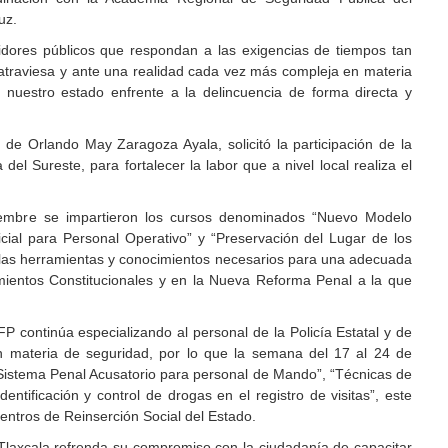
uz.
vidores públicos que respondan a las exigencias de tiempos tan
atraviesa y ante una realidad cada vez más compleja en materia
 nuestro estado enfrente a la delincuencia de forma directa y
de Orlando May Zaragoza Ayala, solicitó la participación de la
l Sureste, para fortalecer la labor que a nivel local realiza el
embre se impartieron los cursos denominados “Nuevo Modelo
icial para Personal Operativo” y “Preservación del Lugar de los
r las herramientas y conocimientos necesarios para una adecuada
mientos Constitucionales y en la Nueva Reforma Penal a la que
P continúa especializando al personal de la Policía Estatal y de
en materia de seguridad, por lo que la semana del 17 al 24 de
“Sistema Penal Acusatorio para personal de Mando”, “Técnicas de
Identificación y control de drogas en el registro de visitas”, este
 Centros de Reinserción Social del Estado.
 Tlaxcala refrenda su compromiso con la ciudadanía de capacitar