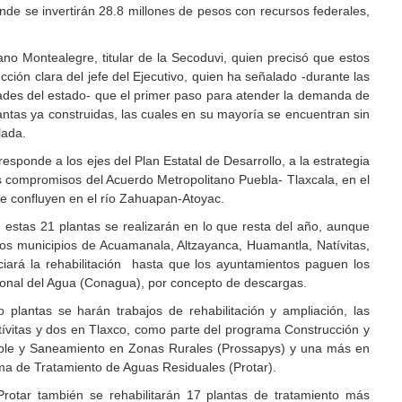
nde se invertirán 28.8 millones de pesos con recursos federales,
o Montealegre, titular de la Secoduvi, quien precisó que estos
cción clara del jefe del Ejecutivo, quien ha señalado -durante las
dades del estado- que el primer paso para atender la demanda de
antas ya construidas, las cuales en su mayoría se encuentran sin
lada.
sponde a los ejes del Plan Estatal de Desarrollo, a la estrategia
 compromisos del Acuerdo Metropolitano Puebla- Tlaxcala, en el
e confluyen en el río Zahuapan-Atoyac.
en estas 21 plantas se realizarán en lo que resta del año, aunque
los municipios de Acuamanala, Altzayanca, Huamantla, Natívitas,
ciará la rehabilitación hasta que los ayuntamientos paguen los
onal del Agua (Conagua), por concepto de descargas.
 plantas se harán trabajos de rehabilitación y ampliación, las
tívitas y dos en Tlaxco, como parte del programa Construcción y
able y Saneamiento en Zonas Rurales (Prossapys) y una más en
ma de Tratamiento de Aguas Residuales (Protar).
rotar también se rehabilitarán 17 plantas de tratamiento más