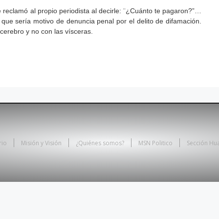
e reclamó al propio periodista al decirle: ¨¿Cuánto te pagaron?”…
que sería motivo de denuncia penal por el delito de difamación.
cerebro y no con las vísceras.
rio
Misión y Visión
¿Quiénes somos?
MSN Politico
Sección Hu