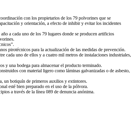
coordinación con los propietarios de los 79 polvorines que se
acitación y orientación, a efecto de inhibir y evitar los incidentes
 año a cada uno de los 79 lugares donde se producen artificios
vorines.
cnicos”.
anos pirotécnicos para la actualización de las medidas de prevención.
e cada uno de ellos y a cuatro mil metros de instalaciones industriales,
icos y una bodega para almacenar el producto terminado.
construidos con material ligero como láminas galvanizadas o de asbesto,
, un botiquín de primeros auxilios y extintores.
onal esté bien preparado en el uso de la pólvora.
cipios a través de la línea 089 de denuncia anónima.