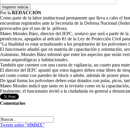
Por la
REDACCIÓN
Como parte de la labor institucional permanente que lleva a cabo el Ins
encuentran registrados ante la Secretaría de la Defensa Nacional (Sedena
provocados por el uso de la pólvora.
Mateo Morales Báez, director del IEPC, sostuvo que será a partir de la
pirotécnicos, apegados al artículo 81 de la Ley de Protección Civil par
“La finalidad es estar actualizando a los propietarios de los polvorines
El funcionario añadió que en materia de capacitación y orientación, será
Asimismo, Morales Báez informó que entre los aspectos que serán verific
zonas arqueológicas y habitacionales.
También que cuenten con una caseta de vigilancia, un cuarto para mater
El director del IEPC apuntó que estos lugares deben estar libres de ri
así como contar con paredes de block o adobe, además de poseer pisos d
De igual forma los polvorines deben estar dotados con palas, picos, ta
Mateo Morales indicó que tanto en la revisión como en la capacitación, s
Finalmente, el funcionario invitó a la ciudadanía en general a denuncia
Comentarios
Tweets sobre "#IMMX"